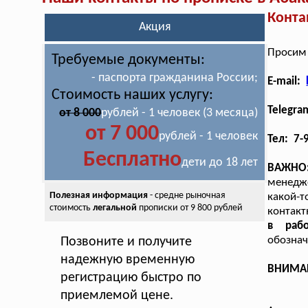
Конта
Акция
Просим 
Требуемые документы:
- паспорта гражданина России;
E-mail:
Стоимость наших услугу:
Telegra
от 8 000
рублей - 1 человек (3 месяца)
от 7 000
рублей - 1 человек
Тел: 7-
Бесплатно
дети до 18 лет
ВАЖНО
менедже
Полезная информация
- средне рыночная
какой-
стоимость
легальной
прописки от 9 800 рублей
контакт
в раб
обознач
Позвоните и получите
надежную временную
ВНИМАНИ
регистрацию быстро по
приемлемой цене.